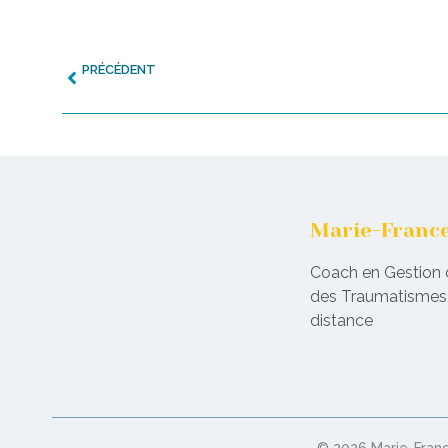
PRÉCÉDENT
Se laisser traverser par ses émotions
Marie-Franc
Coach en Gestion 
des Traumatismes 
distance
© 2026 Marie-Fran