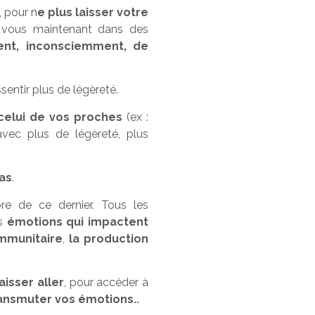
, pour n
e plus laisser votre
n vous maintenant dans des
vent, inconsciemment, de
sentir plus de légèreté.
elui de vos proches
(ex :
 avec plus de légèreté, plus
pas
.
ibre de ce dernier. Tous les
es
émotions qui impactent
mmunitaire
,
la production
aisser aller
, pour accéder à
ansmuter vos émotions..