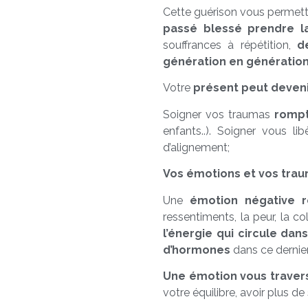
Cette guérison vous permettra
passé blessé prendre l
souffrances à répétition,
d
génération en
génératio
Votre
présent peut devenir
Soigner vos traumas
rompt
enfants..). Soigner vous li
d’alignement;
Vos émotions et vos trau
Une
émotion négative r
ressentiments, la peur, la colè
l’énergie qui circule dan
d’hormones
dans ce dernier
Une émotion vous traver
votre équilibre, avoir plus d