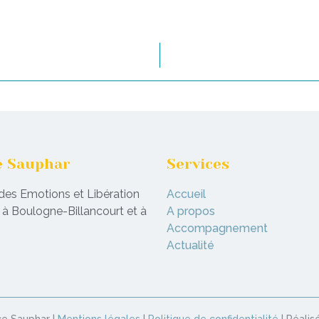
e Sauphar
Services
des Emotions et Libération
Accueil
à Boulogne-Billancourt et à
A propos
Accompagnement
Actualité
ce Sauphar |
Mentions légales
|
Politique de confidentialité
| Réalis