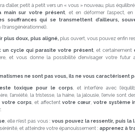
 d’aller, petit à petit vers un « vous » nouveau, plus équilibré
a main sur votre présent
, et en déformer l’aspect, e
es souffrances qui se transmettent d’ailleurs, sou
n
(transgénérationnel).
 plus doux, plus aligné,
plus ouvert, vous pouvez enfin res
 un cycle qui parasite votre présent
, et certainement
c
bère, et vous donne la possibilité d’envisager votre futur
matismes ne sont pas vous, ils ne vous caractérisent 
este toxique pour le corps
, et interfère avec l’équil
re, l’anxiété, la tristesse, la haine, la jalousie, l’envie sont d
s votre corps
, et affectent
votre cœur
,
votre système i
.
se
, elle n’est pas vous :
vous pouvez la ressentir, puis la l
e sérénité, et atteindre votre épanouissement :
apprenez à tr