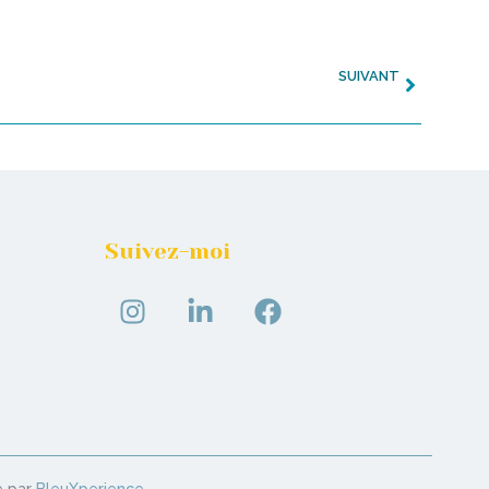
SUIVANT
La colère
Suivez-moi
é par
BleuXperience