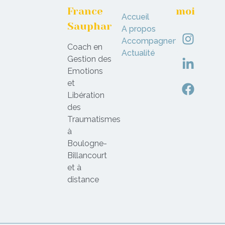
France
moi
Accueil
Sauphar
A propos
Accompagnement
Coach en
Actualité
Gestion des
Emotions
et
Libération
des
Traumatismes
à
Boulogne-
Billancourt
et à
distance