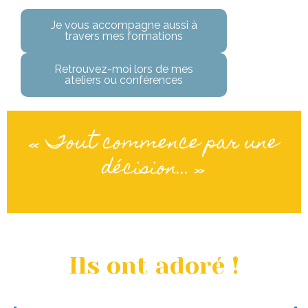
Je vous accompagne aussi à
travers mes formations
Retrouvez-moi lors de mes
ateliers ou conférences
« Tout commence par une
décision… »
Ils ont adoré !